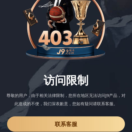
访问限制
尊敬的用户，由于相关法律限制，您所在地区无法访问J9产品，对
此造成的不便，我们深表歉意，您如有疑问请联系客服。
联系客服