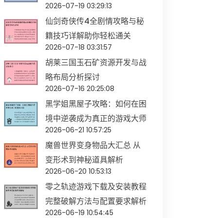
2026-07-19 03:29:13
仙剑奇侠传4全剧情攻略与秘
籍技巧详解助你轻松通关
2026-07-18 03:31:57
胡莱三国玉石矿资源开发与战
略布局分析探讨
2026-07-16 20:25:08
黑学姐黑屋子攻略：如何在困
境中逆袭成为真正的游戏大师
2026-06-21 10:57:25
魔兽世界变身物品大汇总 从
变形术到神秘道具解析
2026-06-20 10:53:13
零之轨迹游戏下载及安装教程
完整破解方法与配置要求解析
2026-06-19 10:54:45