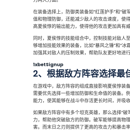
在装备选择上，防御类装备如“红莲护手”和“破
值和物理防御，还能减少敌人的攻击速度，使
高夏侯惇的输出能力，使得他的攻击更加具有
同时，夏侯惇的技能组合中，控制技能对敌人
够增加技能效果的装备，比如“暴风之锤”和“冰
加强其对敌人的压制效果，帮助队友更好地进
1xbetSignup
2、根据敌方阵容选择最
在游戏中，敌方阵容的组成直接影响夏侯惇装
需要优先选择一些增加防御和生命值的装备。例如
能力，使其能够在战斗中存活更长时间，并吸
如果敌方阵容中有多个坦克英雄，那么选择“破军
力，帮助他突破敌方的防御。破军能够提高物
害。而末日之刃则提供了更高的攻击力和暴击