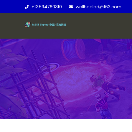
+13594780310
wellheeled@163.com