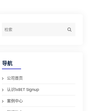
导航
公司首页
认识1xBET Signup
案例中心