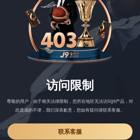
访问限制
尊敬的用户，由于相关法律限制，您所在地区无法访问J9产品，对
此造成的不便，我们深表歉意，您如有疑问请联系客服。
联系客服