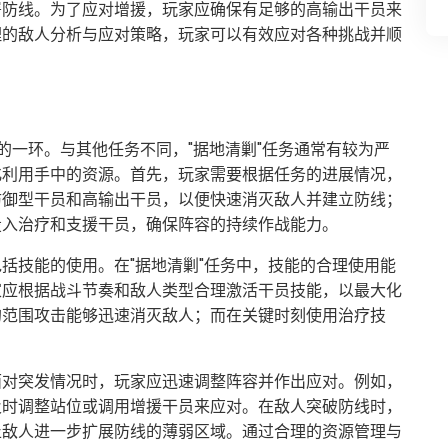
署防线。为了应对增援，玩家应确保有足够的高输出干员来
理的敌人分析与应对策略，玩家可以有效应对各种挑战并顺
的一环。与其他任务不同，"据地清剿"任务通常有较为严
化利用手中的资源。首先，玩家需要根据任务的进展情况，
防御型干员和高输出干员，以便快速消灭敌人并建立防线；
投入治疗和支援干员，确保阵容的持续作战能力。
括技能的使用。在"据地清剿"任务中，技能的合理使用能
家应根据战斗节奏和敌人类型合理激活干员技能，以最大化
的范围攻击能够迅速消灭敌人；而在关键时刻使用治疗技
面对突发情况时，玩家应迅速调整阵容并作出应对。例如，
及时调整站位或调用增援干员来应对。在敌人突破防线时，
止敌人进一步扩展防线的薄弱区域。通过合理的资源管理与