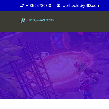
+13594780310
wellheeled@163.com