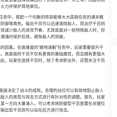
引火力并保护其他单位。
"任务中，搭配一个均衡的阵容能够大大提高任务的通关概
和防御等角色。输出干员可以迅速清除敌人，而治疗干员则
有效减少敌人的进攻节奏，尤其是面对一些特殊敌人时，控
人潮涌时保护后排，避免敌人的突破。
的因素。在高难度的"据地清剿"任务中，玩家需要提升干
力。高星级的干员不仅有更高的基础属性，而且拥有更强大
因此，玩家在选择干员时，除了考虑职业外，还需关注干员
。
位直接决定了战斗的成败。合理的站位可以有效地阻止敌人
据敌人的类型与攻击方式进行有针对性的调整。首先，玩家
从某一方向大量涌入，可以考虑将防御型干员放置在关键位
而输出型干员则可以站在后方进行攻击。