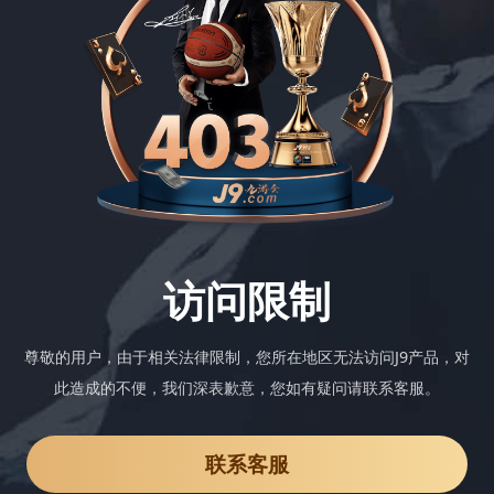
访问限制
尊敬的用户，由于相关法律限制，您所在地区无法访问J9产品，对
此造成的不便，我们深表歉意，您如有疑问请联系客服。
联系客服